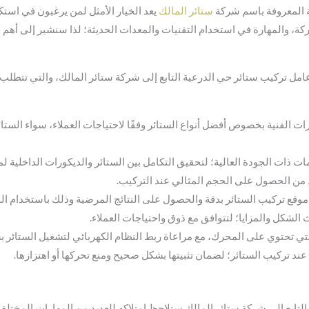
المعروفة باسم شركة
ستائر المالك
يعد الخيار الأمثل لمن يرغبون في است
لشركة، والمهارة في استخدام التقنيات والمعدات الحديثة؛ لذا سنشير إلى أهم 
امل تركيب ستائر حي الدرعية التابع إلى شركة ستائر المالك، والتي تتطلب ت
الفنية بخصوص أفضل أنواع الستائر وفقًا لاحتياجات العملاء، سواء الستائر ا
ات ذات الجودة العالية؛ لتحقيق التكامل بين الستائر والديكورات الداخلية ل
كد من الحصول على الحجم المثالي عند التركيب.
وقع تركيب الستائر بدقة والحصول على النتائج المرضية وذلك باستخدام ا
ث الشكل والمزايا؛ لتتوافق مع ذوق واحتياجات العملاء.
 التي تحتوي على المحرك، مع مراعاة ربط النظام الكهربائي لتشغيل الستائر ب
ند تركيب الستائر؛ لضمان تثبيتها بشكل صحيح ومنع تحركها أو اهتزازها.
ابع إلى شركة ستائر المالك ستلاحظ امتلاكه للعديد من المهارات المختلفة، و