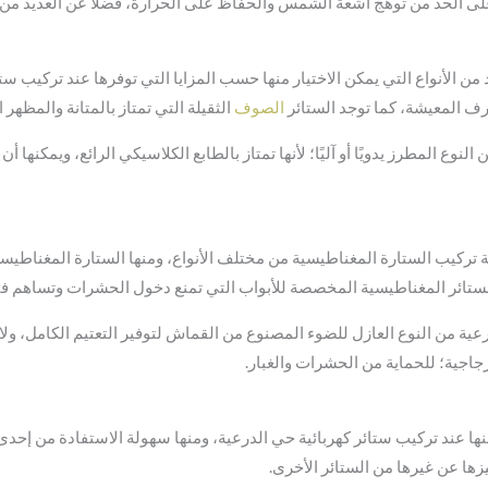
 على الحد من توهج أشعة الشمس والحفاظ على الحرارة، فضلًا عن العديد من ا
ن الأنواع التي يمكن الاختيار منها حسب المزايا التي توفرها عند تركيب ستا
غرف المعيشة، كما توجد الستائر
الصوف
الثقيلة التي تمتاز بالمتانة والمظهر ا
ع المطرز يدويًا أو آليًا؛ لأنها تمتاز بالطابع الكلاسيكي الرائع، ويمكنها 
ة تركيب الستارة المغناطيسية من مختلف الأنواع، ومنها الستارة المغناطي
الستائر المغناطيسية المخصصة للأبواب التي تمنع دخول الحشرات وتساهم ف
ية من النوع العازل للضوء المصنوع من القماش لتوفير التعتيم الكامل، ولا
جاجية؛ للحماية من الحشرات والغبار.
منها عند تركيب ستائر كهربائية حي الدرعية، ومنها سهولة الاستفادة من إحدى
يزها عن غيرها من الستائر الأخرى.