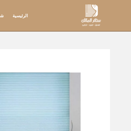
خطي
لى
الرئيسية
شر
لمحتوى