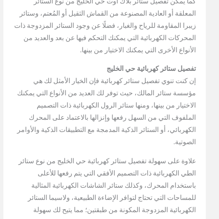
كما يمكن تفصيل ستائر بلاك اوت حي الخليج من نوع الستائر
المعلقة أو العادية المصنوعة من القماش الثقيل أو المُعتم، وستائر
زيبرا المقاومة للرياح والغبار، فضلًا عن وجود الستائر المزدوجة ذات
المحركات الكهربائية التي يمكنك التحكم فيها عن بعد والعديد من
الأنواع الأخرى التي يمكنك الاختيار من بينها.
تفصيل ستائر كهربائية حي الخليج
إن كنت تنوي تفصيل ستائر كهربائية فإن الخيار الأمثل لك هي
مؤسسة ستائر المالك، حيث توفر لك العديد من الأنواع التي يمكنك
الاختيار من بينها، ومنها ستائر الرول الكهربائية ذات التصميم
الملفوف التي من السهل رفعها وإنزالها بالاعتماد على المحرك
الكهربائي، أو الستائر الذكية المدمجة مع التطبيقات الذكية والأوامر
الصوتية.
علاوة على سهولة تفصيل ستائر كهربائية حي الخليج من نوع ستائر
الطي الكهربائية ذات التصميم الأفقي التي يتم رفعها للأعلى
باستخدام المحرك، وكذلك ستائر الشاشات الكهربائية المثالية
للمساحات التي تحتاج لتوافر الإضاءة الطبيعية، ولاسيما الستائر
الكهربائية المزدوجة المكونة من طبقتين؛ مما يتيح لك سهولة