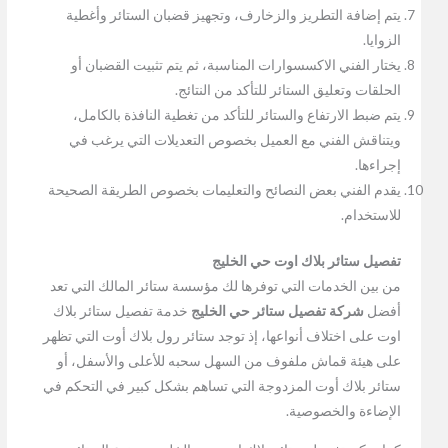
يتم إضافة التطريز والزخارف، وتجهيز قضبان الستائر وأغطية
الزوايا.
يختار الفني الاكسسوارات المناسبة، ثم يتم تثبيت القضبان أو
الحلقات وتعليق الستائر للتأكد من النتائج.
يتم ضبط الارتفاع والستائر للتأكد من تغطية النافذة بالكامل،
ويتناقش الفني مع العميل بخصوص التعديلات التي يرغب في
إجراءها.
يقدم الفني بعض النصائح والتعليمات بخصوص الطريقة الصحيحة
للاستخدام.
تفصيل ستائر بلاك اوت حي الخليج
من بين الخدمات التي توفرها لك مؤسسة ستائر المالك التي تعد
أفضل
شركة تفصيل ستائر حي الخليج
خدمة تفصيل ستائر بلاك
اوت على اختلاف أنواعها، إذ توجد ستائر رول بلاك أوت التي تظهر
على هيئة قماش ملفوف من السهل سحبه للأعلى والأسفل، أو
ستائر بلاك أوت المزدوجة التي تساهم بشكل كبير في التحكم في
الإضاءة والخصوصية.