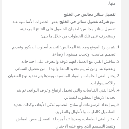
منها.
تفصيل ستائر مجالس حي الخليج
تتبع
شركة تفصيل ستائر حي الخليج
بعض الخطوات الأساسية عند
تفصيل ستائر مجالس؛ لضمان الحصول على النتائج المرضية،
وسنتعرف على تلك الخطوات من خلال ما يلي:
يتم زيارة الموقع ومعاينة المجالس؛ لتحديد أسلوب الديكور وتقديم
تصميم مناسب، وتحديد مستوى الإضاءة.
يتناقش الفني مع العميل لفهم ذوقه والتعرف على احتياجاته
وتفضيلاته، ومن ثم يتم تحديد النمط والهدف من تفصيل الستائر.
يختار الفني الخامات والمواد المناسبة، وبعدها يتم تحديد نوع القضبان
والاكسسوارات.
يأخذ الفني القياسات والتي تشمل ارتفاع وعرف النوافذ، ثم يتم
تحديد الارتفاع المطلوب للستائر.
يتم إعداد الرسومات أو نماذج التصميم ثلاثي الأبعاد، وكذلك تحديد
التفاصيل كالطيات والأطوال والتطريز.
يختار الفني الطبقات، وبعدها تبدأ مرحلة التفصيل بقص القماش
وتنفيذ التصميم الذي وقع عليه الاختيار.